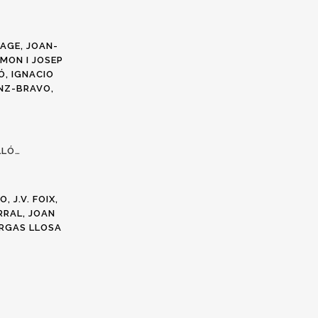
CAGE,
JOAN-
AMON I JOSEP
Ó, IGNACIO
NZ-BRAVO,
LLÓ…
 J.V. FOIX,
RRAL, JOAN
ARGAS LLOSA