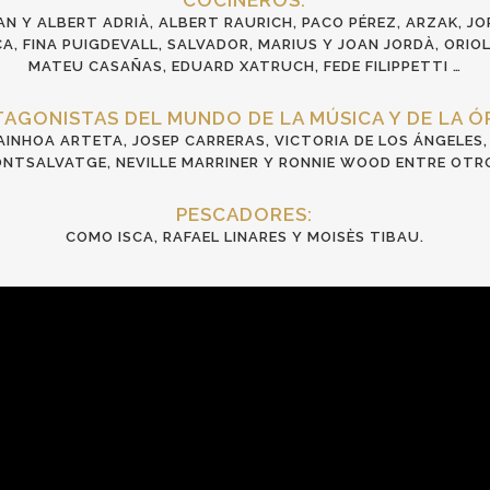
COCINEROS:
N Y ALBERT ADRIÀ, ALBERT RAURICH, PACO PÉREZ, ARZAK, JOR
A, FINA PUIGDEVALL, SALVADOR, MARIUS Y JOAN JORDÀ, ORIO
MATEU CASAÑAS, EDUARD XATRUCH, FEDE FILIPPETTI …
AGONISTAS DEL MUNDO DE LA MÚSICA Y DE LA Ó
INHOA ARTETA, JOSEP CARRERAS, VICTORIA DE LOS ÁNGELES,
NTSALVATGE, NEVILLE MARRINER Y RONNIE WOOD ENTRE OTR
PESCADORES:
COMO ISCA, RAFAEL LINARES Y MOISÈS TIBAU.