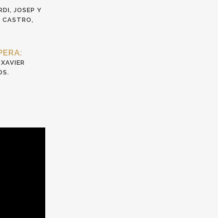
DI, JOSEP Y
L CASTRO,
PERA:
 XAVIER
OS.