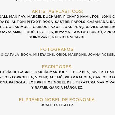
ARTISTAS PLÁSTICOS:
DALÍ, MAN RAY, MARCEL DUCHAMP, RICHARD HAMILTON, JOHN 
RRATS,
ANTONI PITXOT, ROCA-SASTRE, RÀFOLS-CASAMADA
, R
 AGUILAR MORÉ, CARLOS PAZOS, JOAN PONÇ, XAVIER CORBER
 GUAYASAMIN, TODÓ, CRUELLS, KOYAMA, GUSTAU CARBÓ, ARRA
GUINOVART, PATRICIA SICARDI…
FOTÓGRAFOS:
O CATALÀ-ROCA, MISERACHS, ORIOL MASPONS, JOANA ROSSE
ESCRITORES:
GORÍA DE GABRIEL GARCÍA MÁRQUEZ, JOSEP PLA, JAVIER TOMEO,
NTOS-TORROELLA, VICENÇ ALTAIÓ, PILAR RAHOLA, CARLOS BA
ISONA PASSOLA… LOS PREMIOS NOBEL DE LITERATURA MARIO V
Y RAFAEL GARCÍA MÁRQUEZ.
EL PREMIO NOBEL DE ECONOMÍA:
JOSEPH STIGLITZ