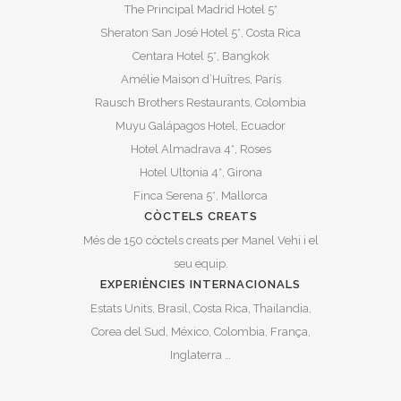
The Principal Madrid Hotel 5*
Sheraton San José Hotel 5*, Costa Rica
Centara Hotel 5*, Bangkok
Amélie Maison d’Huîtres, París
Rausch Brothers Restaurants, Colombia
Muyu Galápagos Hotel, Ecuador
Hotel Almadrava 4*, Roses
Hotel Ultonia 4*, Girona
Finca Serena 5*, Mallorca
CÒCTELS CREATS
Més de 150 còctels creats per Manel Vehi i el
seu equip.
EXPERIÈNCIES INTERNACIONALS
Estats Units, Brasil, Costa Rica, Thailandia,
Corea del Sud, México, Colombia, França,
Inglaterra …