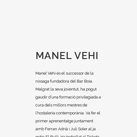
MANEL VEHI
Manel Vehi és el successor de la
nissaga fundadora del Bar Boia.
Malgrat la seva joventut, ha pogut
gaudir d’una formació privilegiada a
cura dels millors mestres de
l’hostaleria contemporània. Va fer el
primer aprenentatge juntament
amb Ferran Adrià i Juli Soler al ja
mític El Bulli. Ha treballat al Tickets-