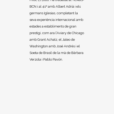
BCN i al 41º amb Albert Adrià i els
germans Iglesias, completant la
seva experiència internacional amb
estades a establiments de gran
prestigi, com ara l’Aviary de Chicago
amb Grant Achatz, el Jaleo de
Washington amb José Andrés i el
Soeta de Brasil de la mà de Bárbara
Verzola i Pablo Pavón.