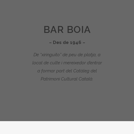
BAR BOIA
– Des de 1946 –
De “xiringuito” de peu de platja, a
local de culte i mereixedor d’entrar
a formar part del Catàleg del
Patrimoni Cultural Català.