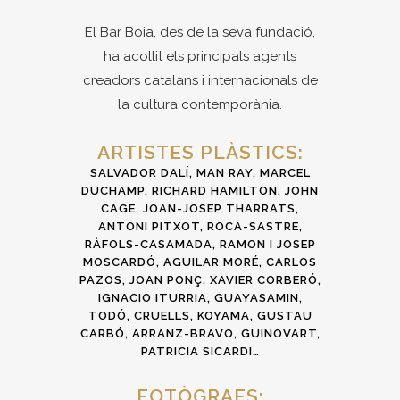
El Bar Boia, des de la seva fundació,
ha acollit els principals agents
creadors catalans i internacionals de
la cultura contemporània.
ARTISTES PLÀSTICS:
SALVADOR DALÍ, MAN RAY, MARCEL
DUCHAMP, RICHARD HAMILTON, JOHN
CAGE,
JOAN-JOSEP THARRATS,
ANTONI PITXOT, ROCA-SASTRE,
RÀFOLS-CASAMADA
, RAMON I JOSEP
MOSCARDÓ, AGUILAR MORÉ, CARLOS
PAZOS, JOAN PONÇ, XAVIER CORBERÓ,
IGNACIO ITURRIA, GUAYASAMIN,
TODÓ, CRUELLS, KOYAMA, GUSTAU
CARBÓ, ARRANZ-BRAVO, GUINOVART,
PATRICIA SICARDI…
FOTÒGRAFS: