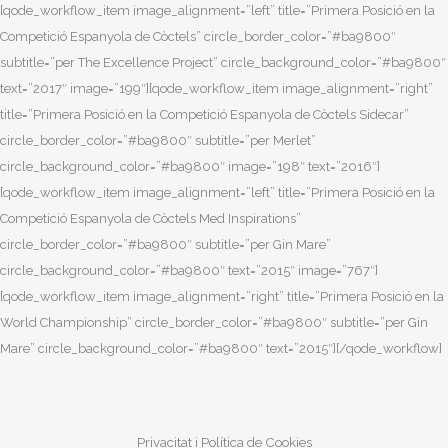
[qode_workflow_item image_alignment=”left” title=”Primera Posició en la
HEAD BARTENDER
JALEO BETHESDA (CHEF JOSÉ ANDRÉS)
Competició Espanyola de Còctels” circle_border_color=”#ba9800″
2012
(BEST COCKTAIL BAR IN THE USA)
subtitle=”per The Excellence Project” circle_background_color=”#ba9800″
Washington DC, USA
2012
text=”2017″ image=”199″][qode_workflow_item image_alignment=”right”
COMPARTIR RESTAURANT
Cambrer
(CHEFS D’EL BULLI RESTAURANT)
title=”Primera Posició en la Competició Espanyola de Còctels Sidecar”
41 GRADOS, BARCELONA
Cadaqués, Catalunya, Spain
circle_border_color=”#ba9800″ subtitle=”per Merlet”
(CHEF ALBERT ADRIÀ / 1 MICHELIN STAR)
CAMBRER
2008 –
2011
circle_background_color=”#ba9800″ image=”198″ text=”2016″]
Catalonia, Spain
[qode_workflow_item image_alignment=”left” title=”Primera Posició en la
BARTENDER
2011
EL BULLI RESTAURANT,
Competició Espanyola de Còctels Med Inspirations”
(BEST RESTAURANT IN THE WORLD FOR 5
circle_border_color=”#ba9800″ subtitle=”per Gin Mare”
CONSECUTIVE YEARS),
TICKETS BAR (CHEF ALBERT ADRIÀ / 1
circle_background_color=”#ba9800″ text=”2015″ image=”767″]
Roses, Catalonia, Spain
MICHELIN STAR)
[qode_workflow_item image_alignment=”right” title=”Primera Posició en la
Cambrer
Barcelona, Catalonia, Spain
World Championship” circle_border_color=”#ba9800″ subtitle=”per Gin
CAMBRER I SUPERVISIÓ DEL SERVEI AL
Mare” circle_background_color=”#ba9800″ text=”2015″][/qode_workflow]
CLIENT
2010
BILDELBERG CLUB
SERVED BY EL BULLI RESTAURANT &
Privacitat i Política de Cookies