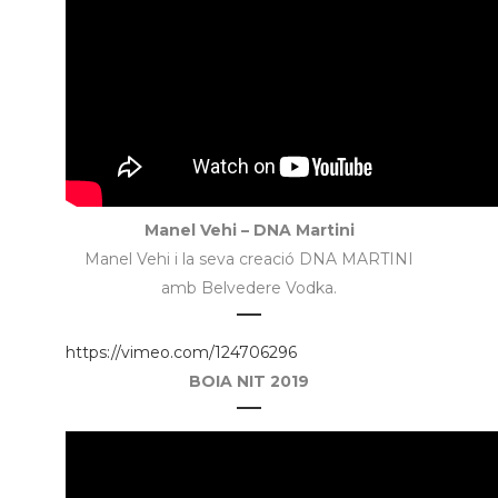
Manel Vehi – DNA Martini
Manel Vehi i la seva creació DNA MARTINI
amb Belvedere Vodka.
https://vimeo.com/124706296
BOIA NIT 2019