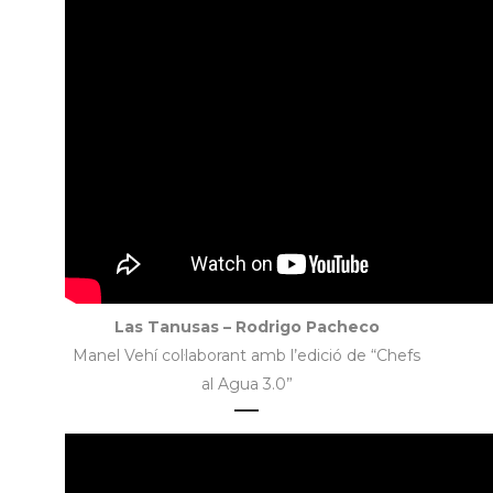
Las Tanusas – Rodrigo Pacheco
Manel Vehí col·laborant amb l’edició de “Chefs
al Agua 3.0”