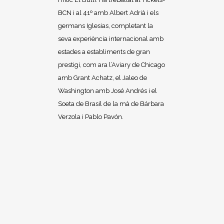
BCN i al 41º amb Albert Adrià i els
germans Iglesias, completant la
seva experiència internacional amb
estades a establiments de gran
prestigi, com ara l’Aviary de Chicago
amb Grant Achatz, el Jaleo de
Washington amb José Andrés i el
Soeta de Brasil de la mà de Bárbara
Verzola i Pablo Pavón.