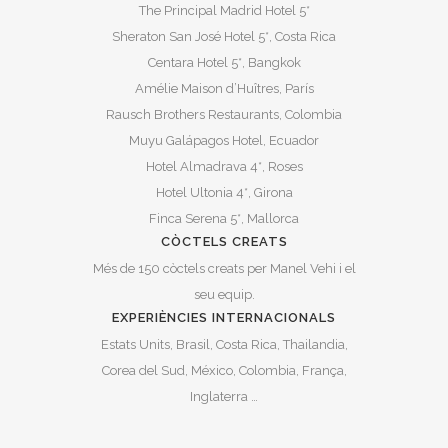
The Principal Madrid Hotel 5*
Sheraton San José Hotel 5*, Costa Rica
Centara Hotel 5*, Bangkok
Amélie Maison d’Huîtres, París
Rausch Brothers Restaurants, Colombia
Muyu Galápagos Hotel, Ecuador
Hotel Almadrava 4*, Roses
Hotel Ultonia 4*, Girona
Finca Serena 5*, Mallorca
CÒCTELS CREATS
Més de 150 còctels creats per Manel Vehi i el
seu equip.
EXPERIÈNCIES INTERNACIONALS
Estats Units, Brasil, Costa Rica, Thailandia,
Corea del Sud, México, Colombia, França,
Inglaterra …