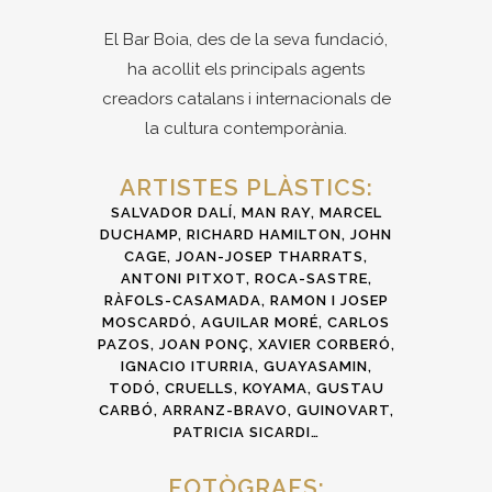
El Bar Boia, des de la seva fundació,
ha acollit els principals agents
creadors catalans i internacionals de
la cultura contemporània.
ARTISTES PLÀSTICS:
SALVADOR DALÍ, MAN RAY, MARCEL
DUCHAMP, RICHARD HAMILTON, JOHN
CAGE,
JOAN-JOSEP THARRATS,
ANTONI PITXOT, ROCA-SASTRE,
RÀFOLS-CASAMADA
, RAMON I JOSEP
MOSCARDÓ, AGUILAR MORÉ, CARLOS
PAZOS, JOAN PONÇ, XAVIER CORBERÓ,
IGNACIO ITURRIA, GUAYASAMIN,
TODÓ, CRUELLS, KOYAMA, GUSTAU
CARBÓ, ARRANZ-BRAVO, GUINOVART,
PATRICIA SICARDI…
FOTÒGRAFS: