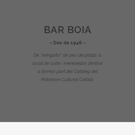
BAR BOIA
– Des de 1946 –
De “xiringuito” de peu de platja, a
local de culte i mereixedor d’entrar
a formar part del Catàleg del
Patrimoni Cultural Català.