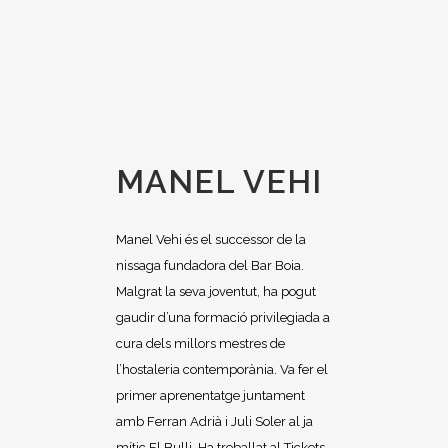
MANEL VEHI
Manel Vehi és el successor de la
nissaga fundadora del Bar Boia.
Malgrat la seva joventut, ha pogut
gaudir d’una formació privilegiada a
cura dels millors mestres de
l’hostaleria contemporània. Va fer el
primer aprenentatge juntament
amb Ferran Adrià i Juli Soler al ja
mític El Bulli. Ha treballat al Tickets-